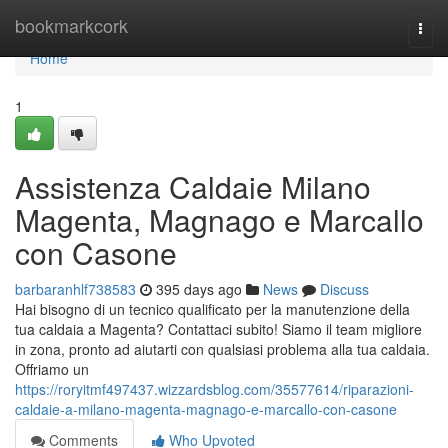
Home
bookmarkcork
Togg
navi
Home
1
Assistenza Caldaie Milano
Magenta, Magnago e Marcallo
con Casone
barbaranhlf738583
395 days ago
News
Discuss
Hai bisogno di un tecnico qualificato per la manutenzione della
tua caldaia a Magenta? Contattaci subito! Siamo il team migliore
in zona, pronto ad aiutarti con qualsiasi problema alla tua caldaia.
Offriamo un
https://roryitmf497437.wizzardsblog.com/35577614/riparazioni-
caldaie-a-milano-magenta-magnago-e-marcallo-con-casone
Comments
Who Upvoted