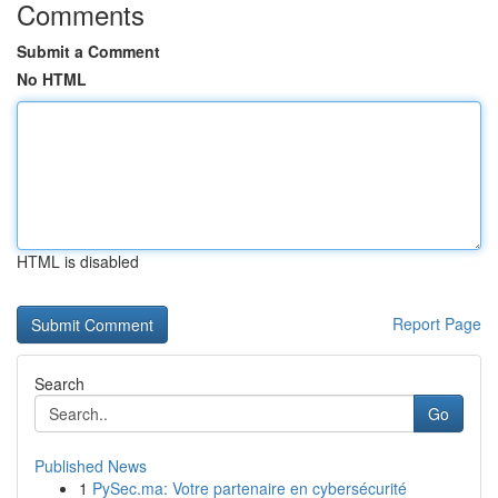
Comments
Submit a Comment
No HTML
HTML is disabled
Report Page
Search
Go
Published News
1
PySec.ma: Votre partenaire en cybersécurité