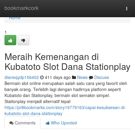
Home
bookmarkcork
Togg
navi
Home
1
Meraih Kemenangan di
Kubatoto Slot Dana Stationplay
dianeqydp156402
411 days ago
News
Discuss
Bermain slot online merupakan salah satu cara yang favorit oleh
banyak orang. Terlebih lagi dengan hadirnya platform seperti
Kubatoto dan Stationplay, bermain slot semakin simpel.
Stationplay menjadi alternatif tepat
https://pr8bookmarks.com/story19779163/capai-kesuksesan-di-
kubatoto-slot-dana-stationplay
Comments
Who Upvoted