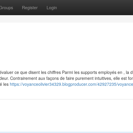
Groups
Register
Login
valuer ce que disent les chiffres Parmi les supports employés en , la d
deur. Contrairement aux façons de faire purement intuitives, elle est fo
té les
https://voyanceolivier34329.blogproducer.com/42927235/voyance-