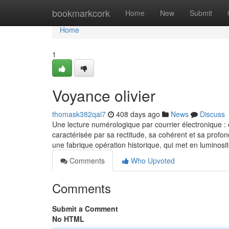
Home
bookmarkcork
Home
New
Submit
Home
1
Voyance olivier
thomask382qai7
408 days ago
News
Discuss
Une lecture numérologique par courrier électronique : é
caractérisée par sa rectitude, sa cohérent et sa profon
une fabrique opération historique, qui met en luminosi
Comments
Who Upvoted
Comments
Submit a Comment
No HTML