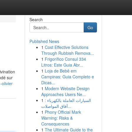
Search
Go
Published News
1
Cost Effective Solutions
Through Rubbish Remova...
1
Frigorífico Consul 334
Litros: Este Guia Abr...
1
Loja de Bebê em
ivination
Campinas: Guia Completo e
ndé sur
Dicas...
olivier
1
Modern Website Design
Approaches Users Ne...
1
السيارات العاملة بالكهرباء :
آفاق المواصلات...
1
Phony Official Mark
Warning: Risks &
Consequences
1
The Ultimate Guide to the