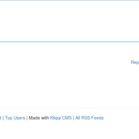
Rep
d
|
Top Users
| Made with
Kliqqi CMS
|
All RSS Feeds