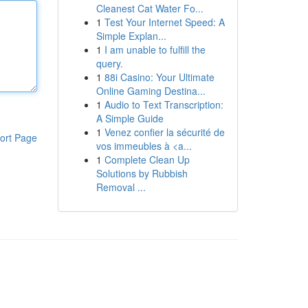
Cleanest Cat Water Fo...
1
Test Your Internet Speed: A
Simple Explan...
1
I am unable to fulfill the
query.
1
88i Casino: Your Ultimate
Online Gaming Destina...
1
Audio to Text Transcription:
A Simple Guide
1
Venez confier la sécurité de
ort Page
vos immeubles à <a...
1
Complete Clean Up
Solutions by Rubbish
Removal ...