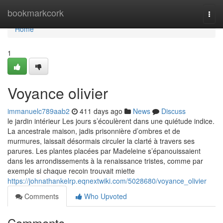
Home
bookmarkcork
Togg
navi
Home
1
Voyance olivier
immanuelc789aab2
411 days ago
News
Discuss
le jardin intérieur Les jours s’écoulèrent dans une quiétude indice.
La ancestrale maison, jadis prisonnière d’ombres et de
murmures, laissait désormais circuler la clarté à travers ses
parures. Les plantes placées par Madeleine s’épanouissaient
dans les arrondissements à la renaissance tristes, comme par
exemple si chaque recoin trouvait miette
https://johnathankelrp.eqnextwiki.com/5028680/voyance_olivier
Comments
Who Upvoted
Comments