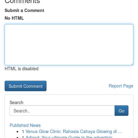
Submit a Comment
No HTML
HTML is disabled
Report Page
Search
Go
Published News
1
Venus Glow Clinic: Rahasia Cahaya Glowing di ...
1
Adland: Your ultimate Guide to the advertisin...