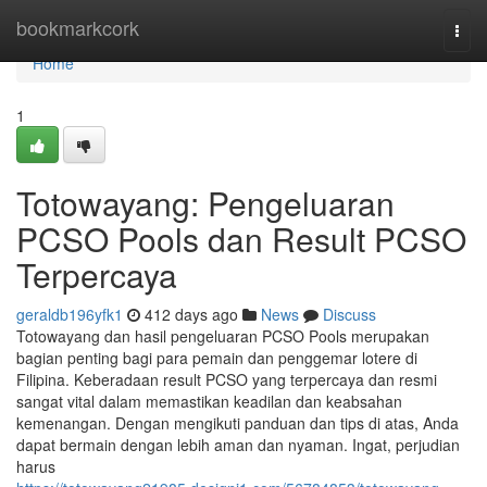
Home
bookmarkcork
Togg
navi
Home
1
Totowayang: Pengeluaran
PCSO Pools dan Result PCSO
Terpercaya
geraldb196yfk1
412 days ago
News
Discuss
Totowayang dan hasil pengeluaran PCSO Pools merupakan
bagian penting bagi para pemain dan penggemar lotere di
Filipina. Keberadaan result PCSO yang terpercaya dan resmi
sangat vital dalam memastikan keadilan dan keabsahan
kemenangan. Dengan mengikuti panduan dan tips di atas, Anda
dapat bermain dengan lebih aman dan nyaman. Ingat, perjudian
harus