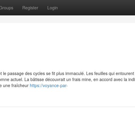
Groups
Register
Login
 le passage des cycles se fit plus immaculé. Les feuilles qui entourent 
mne actuel. La bâtisse découvrait un frais mine, en accord avec la indi
re une fraîcheur
https://voyance-par-