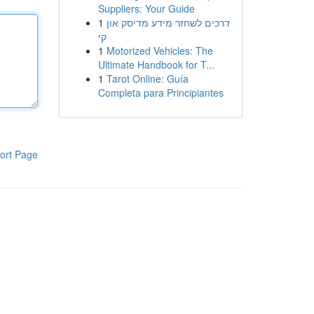
Suppliers: Your Guide
1
דרכים לשחזר מידע מדיסק און
קי
1
Motorized Vehicles: The
Ultimate Handbook for T...
1
Tarot Online: Guía
Completa para Principiantes
ort Page