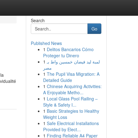
Search
Go
Published News
1
Delitos Bancarios Cómo
Proteger tu Dinero
1
لمبة ليد فيضان خمسين واط بـ
مصر
1
The Pupil Visa Migration: A
la
Detailed Guide
vidualité
1
Chinese Acquiring Activities:
A Enjoyable Metho...
1
Local Glass Pool Railing –
Style & Safety I...
1
Basic Strategies to Healthy
Weight Loss
1
Safe Electrical Installations
Provided by Elect...
1
Finding Reliable A4 Paper