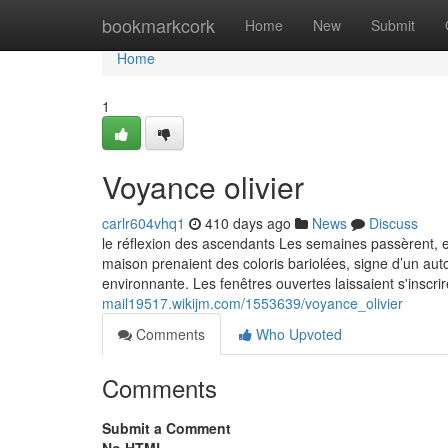
Home
bookmarkcork
Home
New
Submit
Home
1
Voyance olivier
carlr604vhq1
410 days ago
News
Discuss
le réflexion des ascendants Les semaines passèrent, et
maison prenaient des coloris bariolées, signe d’un auto
environnante. Les fenêtres ouvertes laissaient s'inscri
mail19517.wikijm.com/1553639/voyance_olivier
Comments
Who Upvoted
Comments
Submit a Comment