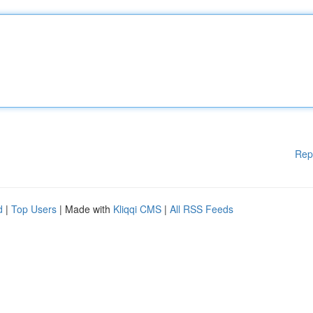
Rep
d
|
Top Users
| Made with
Kliqqi CMS
|
All RSS Feeds