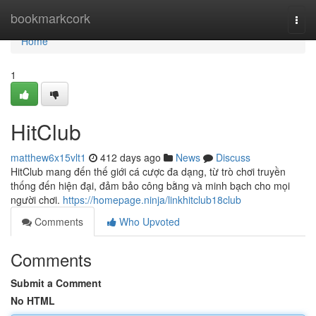
Home
bookmarkcork
Togg
navi
Home
1
HitClub
matthew6x15vlt1
412 days ago
News
Discuss
HitClub mang đến thế giới cá cược đa dạng, từ trò chơi truyền
thống đến hiện đại, đảm bảo công bằng và minh bạch cho mọi
người chơi.
https://homepage.ninja/linkhitclub18club
Comments
Who Upvoted
Comments
Submit a Comment
No HTML