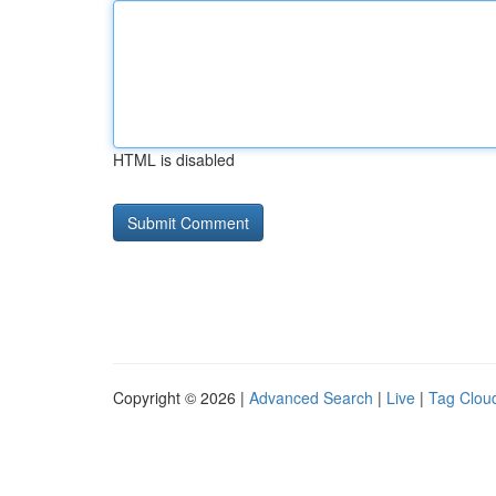
HTML is disabled
Copyright © 2026 |
Advanced Search
|
Live
|
Tag Clou