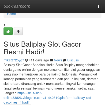
Home
bookmarkcork
Togg
navi
Home
1
Situs Baliplay Slot Gacor
Resmi Hadir!
mikei272oyg7
411 days ago
News
Discuss
Baliplay Slot Gacor Andalan Hadir! Situs Baliplay menghebohkan
dunia game online dengan meluncurkan fitur slot gacor unggulan
yang siap memanjakan para pemain di Indonesia. Mengangkat
konsep permainan yang transparan dan penuh kejutan, deretan
slot terbaru dirancang untuk menawarkan tingkat kemenangan
tinggi serta sensasi bermain yang menyenangkan setiap saat.
Langkah
https://situs-slot-
online83826.vblogetin.com/41440310/platform-baliplay-slot-
gacor-resmi-hadir