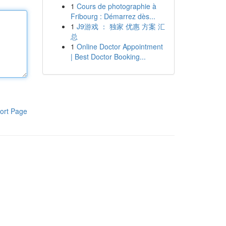
1
Cours de photographie à
Fribourg : Démarrez dès...
1
J9游戏 ： 独家 优惠 方案 汇
总
1
Online Doctor Appointment
| Best Doctor Booking...
ort Page