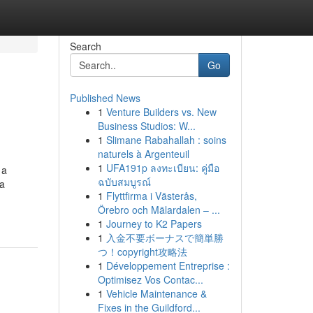
Search
Go
Published News
1
Venture Builders vs. New
Business Studios: W...
1
Slimane Rabahallah : soins
naturels à Argenteuil
1
UFA191p ลงทะเบียน: คู่มือ
 a
ฉบับสมบูรณ์
ca
1
Flyttfirma i Västerås,
Örebro och Mälardalen – ...
1
Journey to K2 Papers
1
入金不要ボーナスで簡単勝
つ！copyright攻略法
1
Développement Entreprise :
Optimisez Vos Contac...
1
Vehicle Maintenance &
Fixes in the Guildford...