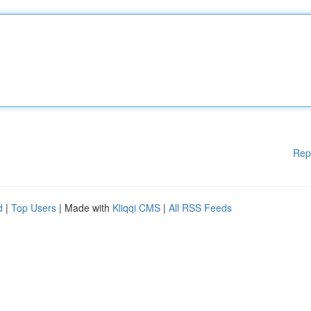
Rep
d
|
Top Users
| Made with
Kliqqi CMS
|
All RSS Feeds