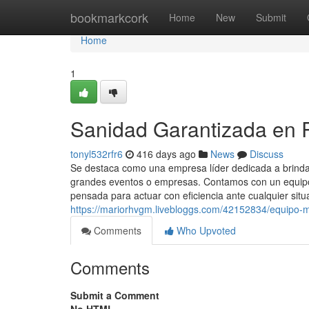
Home
bookmarkcork
Home
New
Submit
Home
1
Sanidad Garantizada en R
tonyl532rfr6
416 days ago
News
Discuss
Se destaca como una empresa líder dedicada a brindar
grandes eventos o empresas. Contamos con un equipo 
pensada para actuar con eficiencia ante cualquier situ
https://mariorhvgm.livebloggs.com/42152834/equipo-
Comments
Who Upvoted
Comments
Submit a Comment