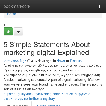
Home
bookmarkcork
Togg
navi
Home
1
5 Simple Statements About
marketing digital Explained
torreyh837fug5
416 days ago
News
Discuss
Αυτό αποτυπώνεται άλλωστε και σε στατιστικές μελέτες
σχετικά με τις συνήθειες και τα κανάλια που
χρησιμοποιούμε για επικοινωνία, αγορές και ενημέρωση.
Articles marketing is a crucial A part of digital marketing. It’s how
your viewers sees your brand name and engages. There’s no this
sort of issue as an average
https://augustyvncp.mybuzzblog.com/15379551/ψηφιακο-
μαρκετινγκ-no-further-a-mystery
Comments
Who Upvoted