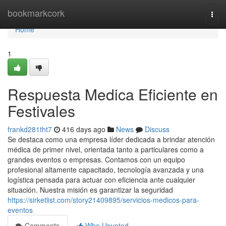
Home
bookmarkcork
Togg
navi
Home
1
Respuesta Medica Eficiente en
Festivales
frankd281tht7
416 days ago
News
Discuss
Se destaca como una empresa líder dedicada a brindar atención
médica de primer nivel, orientada tanto a particulares como a
grandes eventos o empresas. Contamos con un equipo
profesional altamente capacitado, tecnología avanzada y una
logística pensada para actuar con eficiencia ante cualquier
situación. Nuestra misión es garantizar la seguridad
https://sirketlist.com/story21409895/servicios-medicos-para-
eventos
Comments
Who Upvoted