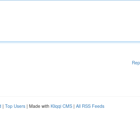
Rep
d
|
Top Users
| Made with
Kliqqi CMS
|
All RSS Feeds