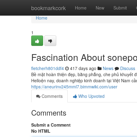
Home
bookmarkcork
Home
New
Submit
Home
1
Fascination About sonep
fletcherh801ddf4
417 days ago
News
Discuss
Bề mặt hoàn thiện đẹp, bằng phẳng, che phủ khuyết điể
Helloện nay, doanh nghiệp kinh doanh tại Việt Nam cầ
https://aneurinv245mml7.bimmwiki.com/user
Comments
Who Upvoted
Comments
Submit a Comment
No HTML