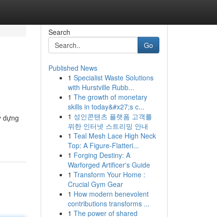
Search
Go
Published News
1
Specialist Waste Solutions
with Hurstville Rubb...
1
The growth of monetary
skills in today&#x27;s c...
1
성인콘텐츠 플랫폼 고객를
ây dựng
위한 인터넷 스트리밍 안내
1
Teal Mesh Lace High Neck
Top: A Figure-Flatteri...
1
Forging Destiny: A
Warforged Artificer's Guide
1
Transform Your Home :
Crucial Gym Gear
1
How modern benevolent
contributions transforms ...
1
The power of shared