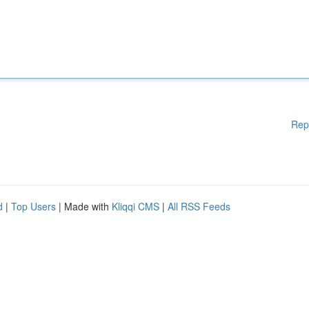
Rep
d
|
Top Users
| Made with
Kliqqi CMS
|
All RSS Feeds