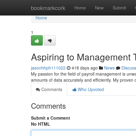
Home
bookmarkcork
Home
New
Submit
Home
1
Aspiring to Management Tr
jasonhhph111022
418 days ago
News
Discus
My passion for the field of payroll management is unwave
amounts of data accurately and efficiently. My proven
Comments
Who Upvoted
Comments
Submit a Comment
No HTML