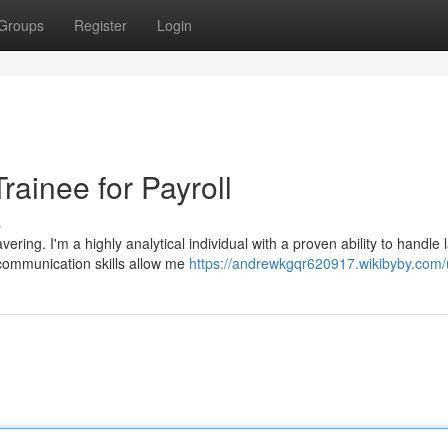
Groups
Register
Login
ainee for Payroll
s
ring. I'm a highly analytical individual with a proven ability to handle 
 communication skills allow me
https://andrewkgqr620917.wikibyby.com/