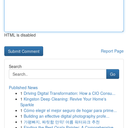
HTML is disabled
Report Page
Search
Go
Published News
1
Driving Digital Transformation: How a CIO Consu...
1
Kingston Deep Cleaning: Revive Your Home's
Sparkle
1
Cómo elegir el mejor seguro de hogar para prime...
1
Building an effective digital photography profe...
1
가평빠지, 짜릿함 만끽! 여름 워터파크 추천
1
Finding the Best Ocala Painter: A Comprehensive...