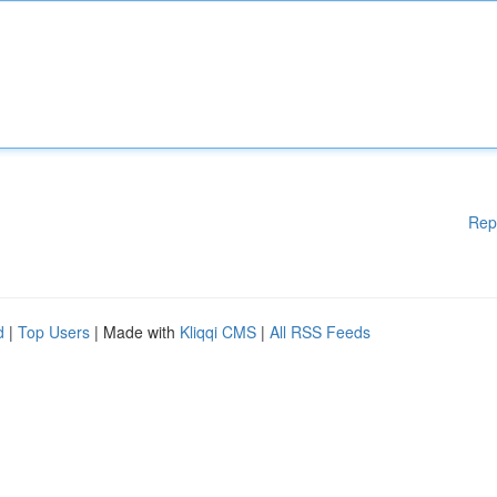
Rep
d
|
Top Users
| Made with
Kliqqi CMS
|
All RSS Feeds