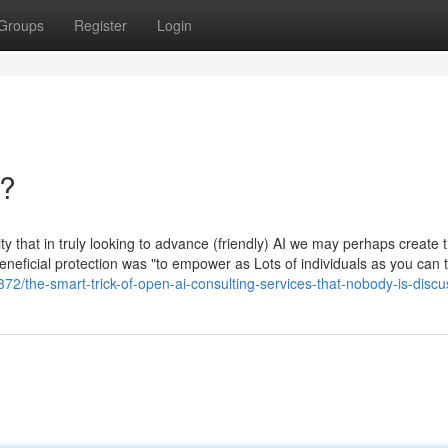
Groups
Register
Login
n?
ty that in truly looking to advance (friendly) AI we may perhaps create 
neficial protection was "to empower as Lots of individuals as you can 
72/the-smart-trick-of-open-ai-consulting-services-that-nobody-is-discu