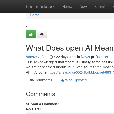
Home
bookmarkcork
Home
New
Submit
Home
1
What Does open AI Mea
hansv470fkq9
422 days ago
News
Discuss
" He acknowledged that "there is usually some possibili
we are concerned about"; but Even so, that the most be
AI. If Anyone
https://ansysprice05248.dbblog.net/88313
Comments
Who Upvoted
Comments
Submit a Comment
No HTML