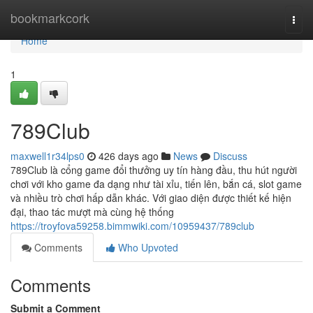
Home
bookmarkcork
Togg
navi
Home
1
789Club
maxwell1r34lps0
426 days ago
News
Discuss
789Club là cổng game đổi thưởng uy tín hàng đầu, thu hút người
chơi với kho game đa dạng như tài xỉu, tiến lên, bắn cá, slot game
và nhiều trò chơi hấp dẫn khác. Với giao diện được thiết kế hiện
đại, thao tác mượt mà cùng hệ thống
https://troyfova59258.bimmwiki.com/10959437/789club
Comments
Who Upvoted
Comments
Submit a Comment