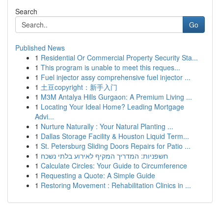
Search
Go
Published News
1
Residential Or Commercial Property Security Sta...
1
This program is unable to meet this reques...
1
Fuel injector assy comprehensive fuel injector ...
1
土豆copyright：新手入门
1
M3M Antalya Hills Gurgaon: A Premium Living ...
1
Locating Your Ideal Home? Leading Mortgage
Advi...
1
Nurture Naturally : Your Natural Planting ...
1
Dallas Storage Facility & Houston Liquid Term...
1
St. Petersburg Sliding Doors Repairs for Patio ...
1
חשפניות: המדריך המקיף לאירוע בלתי נשכח
1
Calculate Circles: Your Guide to Circumference
1
Requesting a Quote: A Simple Guide
1
Restoring Movement : Rehabilitation Clinics in ...