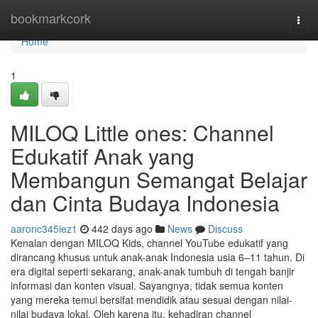
Home
bookmarkcork
Togg
navi
Home
1
MILOQ Little ones: Channel
Edukatif Anak yang
Membangun Semangat Belajar
dan Cinta Budaya Indonesia
aaronc345iez1
442 days ago
News
Discuss
Kenalan dengan MILOQ Kids, channel YouTube edukatif yang
dirancang khusus untuk anak-anak Indonesia usia 6–11 tahun. Di
era digital seperti sekarang, anak-anak tumbuh di tengah banjir
informasi dan konten visual. Sayangnya, tidak semua konten
yang mereka temui bersifat mendidik atau sesuai dengan nilai-
nilai budaya lokal. Oleh karena itu, kehadiran channel