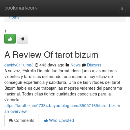
Home
bookmarkcork
Togg
navi
Home
1
A Review Of tarot bizum
davidv011umg8
443 days ago
News
Discuss
A su vez, Estrella Donate fue formándose junto a las mejores
videntes y tarotistas del mundo, una manera muy eficaz de
conseguir experiencia y sabiduría. Una de las virtudes del tarot
Bizum fiable es que trabajan las mejores videntes del panorama
nacional. Todas ellas tienen cualidades especiales para la
videncia,
https://tarotbizum07384.buyoutblog.com/35057165/tarot-bizum-
an-overview
Comments
Who Upvoted