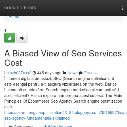
Home
bookmarkcork
To
na
Home
1
A Biased View of Seo Services
Cost
heinzh037uxx2
445 days ago
News
Discuss
În lumea digitală de astăzi, SEO (Search engine optimisation)
este esențial pentru a-ți asigura vizibilitatea on the web. Dar ce
înseamnă cu adevărat Search engine marketing și cum poți să-l
aplici eficient? Hai să explorăm împreună acest subiect. The Main
Principles Of Ecommerce Seo Agency Search engine optimization
este
https://searchengineoptimization53184.blogpayz.com/35195973/saa
seo-agency-fundamentals-explained
Comments
Who Upvoted