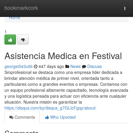
Home
bookmarkcork
Togg
navi
Home
1
Asistencia Medica en Festival
georgei543uit6
447 days ago
News
Discuss
Smprofesional se destaca como una empresa líder dedicada a
brindar atención médica de primer nivel, orientada tanto a
particulares como a grandes eventos o empresas. Contamos con
un equipo profesional altamente capacitado, tecnología avanzada
y una logística pensada para actuar con eficiencia ante cualquier
situación. Nuestra misión es garantizar la
https://disqus.com/by/disqus_g7GLIcFgqy/about/
Comments
Who Upvoted
Comments