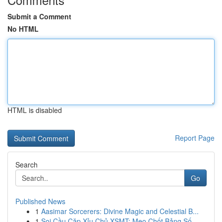
Submit a Comment
No HTML
HTML is disabled
Report Page
Search
Go
Published News
1
Aasimar Sorcerers: Divine Magic and Celestial B...
1
Soi Cầu Cặp Xỉu Chủ XSMT: Mẹo Chốt Bảng Số