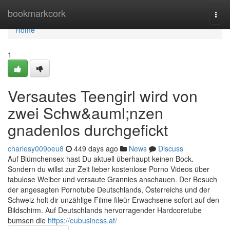
Home
bookmarkcork
Togg
navi
Home
1
Versautes Teengirl wird von
zwei Schw&auml;nzen
gnadenlos durchgefickt
charlesy009oeu8
449 days ago
News
Discuss
Auf Blümchensex hast Du aktuell überhaupt keinen Bock.
Sondern du willst zur Zeit lieber kostenlose Porno Videos über
tabulose Weiber und versaute Grannies anschauen. Der Besuch
der angesagten Pornotube Deutschlands, Österreichs und der
Schweiz holt dir unzählige Filme fileür Erwachsene sofort auf den
Bildschirm. Auf Deutschlands hervorragender Hardcoretube
bumsen die
https://eubusiness.at/