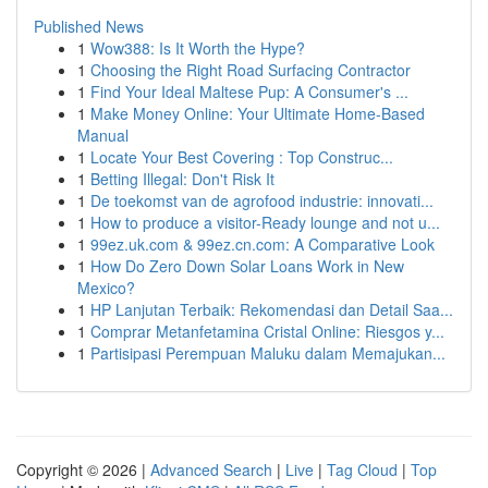
Published News
1
Wow388: Is It Worth the Hype?
1
Choosing the Right Road Surfacing Contractor
1
Find Your Ideal Maltese Pup: A Consumer's ...
1
Make Money Online: Your Ultimate Home-Based
Manual
1
Locate Your Best Covering : Top Construc...
1
Betting Illegal: Don't Risk It
1
De toekomst van de agrofood industrie: innovati...
1
How to produce a visitor-Ready lounge and not u...
1
99ez.uk.com & 99ez.cn.com: A Comparative Look
1
How Do Zero Down Solar Loans Work in New
Mexico?
1
HP Lanjutan Terbaik: Rekomendasi dan Detail Saa...
1
Comprar Metanfetamina Cristal Online: Riesgos y...
1
Partisipasi Perempuan Maluku dalam Memajukan...
Copyright © 2026 |
Advanced Search
|
Live
|
Tag Cloud
|
Top