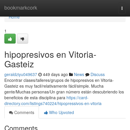
Home
bookmarkcork
Togg
navi
Home
1
hipopresivos en Vitoria-
Gasteiz
geraldziyu049637
449 days ago
News
Discuss
Encontrar clases/talleres/grupos de hipopresivos en Vitoria-
Gasteiz es muy facil/relativamente fácil/simple. Mucha
gente/Muchas personas/Un gran número están descubriendo los
beneficios de esta disciplina para
https://card-
directory.com/listings740224/hipopressivos-en-vitoria
Comments
Who Upvoted
Comments