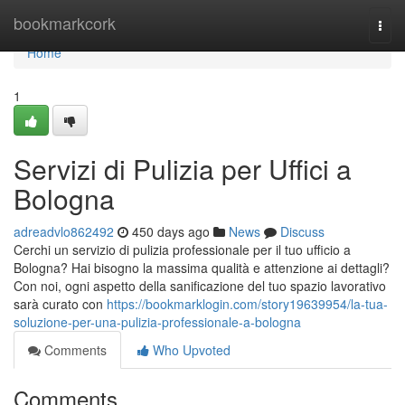
Home
bookmarkcork
Togg
navi
Home
1
Servizi di Pulizia per Uffici a
Bologna
adreadvlo862492
450 days ago
News
Discuss
Cerchi un servizio di pulizia professionale per il tuo ufficio a
Bologna? Hai bisogno la massima qualità e attenzione ai dettagli?
Con noi, ogni aspetto della sanificazione del tuo spazio lavorativo
sarà curato con
https://bookmarklogin.com/story19639954/la-tua-
soluzione-per-una-pulizia-professionale-a-bologna
Comments
Who Upvoted
Comments