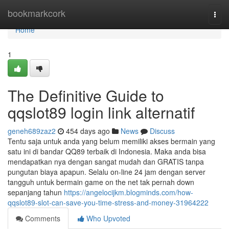
Home
bookmarkcork
Togg
navi
Home
1
The Definitive Guide to
qqslot89 login link alternatif
geneh689zaz2
454 days ago
News
Discuss
Tentu saja untuk anda yang belum memiliki akses bermain yang
satu ini di bandar QQ89 terbaik di Indonesia. Maka anda bisa
mendapatkan nya dengan sangat mudah dan GRATIS tanpa
pungutan biaya apapun. Selalu on-line 24 jam dengan server
tangguh untuk bermain game on the net tak pernah down
sepanjang tahun
https://angelocijkm.blogminds.com/how-
qqslot89-slot-can-save-you-time-stress-and-money-31964222
Comments
Who Upvoted