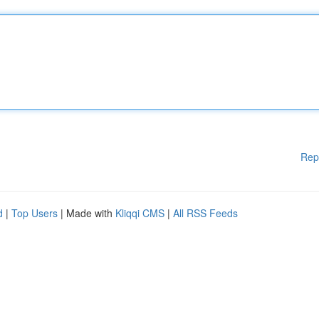
Rep
d
|
Top Users
| Made with
Kliqqi CMS
|
All RSS Feeds