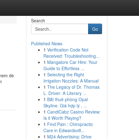
Search
Go
Published News
1
Verification Code Not
Received: Troubleshooting...
1
Mangalore Car Hire: Your
Guide to Effortless ...
1
Selecting the Right
i hem de
Irrigation Nozzles: A Manual
i
1
The Legacy of Dr. Thomas
L. Driver: A Literary ...
1
Bắt thuê phòng Opal
Skyline: Giá hợp lý , ...
1
CandiCabz Casino Review:
Is it Worth Playing?
1
Find Pain : Chiropractic
Care in Edwardsvill...
1
M24 Advertising: Drive