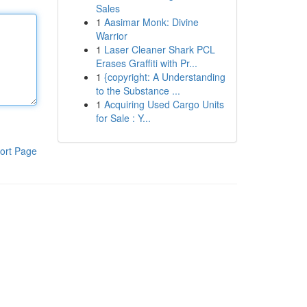
Sales
1
Aasimar Monk: Divine
Warrior
1
Laser Cleaner Shark PCL
Erases Graffiti with Pr...
1
{copyright: A Understanding
to the Substance ...
1
Acquiring Used Cargo Units
for Sale : Y...
ort Page