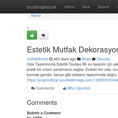
Home
bookmarkcork
Home
New
Submit
Home
1
Estetik Mutfak Dekorasyon
cicilt468vvu0
463 days ago
News
Discuss
Oda Tasarımında Estetik Tavsiye Bir ev tasarımı için ş
pratik bir ortam yaratmanızı sağlar. Evdeki her oda, mu
kurmak gerekir. banyo gibi odaların tasarımında doğru
https://angelodbyyt.yourkwikimage.com/1426502/fonks
Comments
Who Upvoted
Comments
Submit a Comment