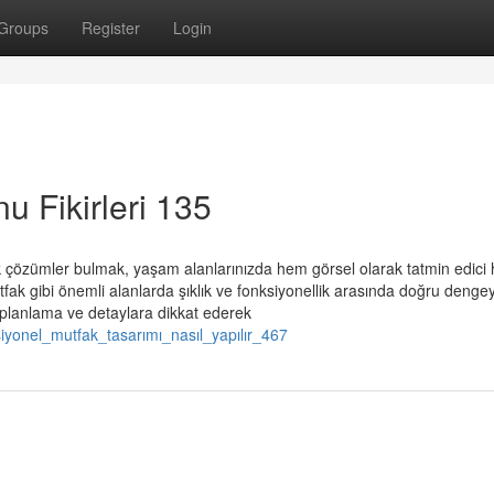
Groups
Register
Login
u Fikirleri 135
ık çözümler bulmak, yaşam alanlarınızda hem görsel olarak tatmin edic
tfak gibi önemli alanlarda şıklık ve fonksiyonellik arasında doğru dengey
 planlama ve detaylara dikkat ederek
iyonel_mutfak_tasarımı_nasıl_yapılır_467