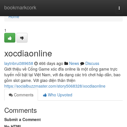
Home
bookmarkcork
Togg
navi
Home
1
xocdiaonline
laytnbrui389658
466 days ago
News
Discuss
Giới thiệu về Cổng Game xóc đĩa online là một cổng game trực
tuyến nổi bật tại Việt Nam, với đa dạng các trò chơi hấp dẫn, bao
gồm slot game. Với giao diện thân thiện
https://socialbuzzmaster.com/story5068328/xocdiaonline
Comments
Who Upvoted
Comments
Submit a Comment
No HTML