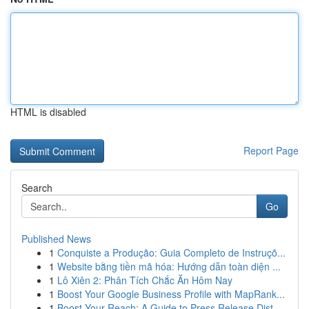
HTML is disabled
Report Page
Search
Go
Published News
1
Conquiste a Produção: Guia Completo de Instruçõ...
1
Website bằng tiền mã hóa: Hướng dẫn toàn diện ...
1
Lô Xiên 2: Phân Tích Chắc Ăn Hôm Nay
1
Boost Your Google Business Profile with MapRank...
1
Boost Your Reach: A Guide to Press Release Dist...