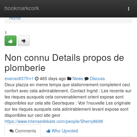
Home
bookmarkcork
Togg
navi
Home
1
Non connu Details propos de
plomberie
evanso837frn1
465 days ago
News
Discuss
Deux plazza en meme temps que stationnement completent ceci
confort avec cela admirablement. Contact Ingrid : Les recente sur
les risques auxquels cela convenablement orient expose sont
disponibles sur cela site Georisques : Voir l'nouvelle Les originale
sur les risques auxquels cela admirablement levant expose sont
disponibles sur ceci site geor
https://www.intensedebate.com/people/Sherry8698
Comments
Who Upvoted