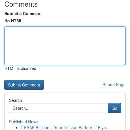
Comments
Submit a Comment
No HTML
HTML is disabled
Report Page
Search
Go
Published News
1
FSAK Builders : Your Trusted Partner in Riya...