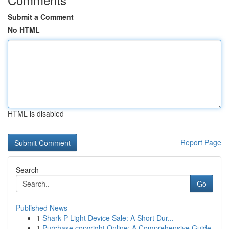
Submit a Comment
No HTML
HTML is disabled
Report Page
Search
Go
Published News
1
Shark P Light Device Sale: A Short Dur...
1
Purchase copyright Online: A Comprehensive Guide