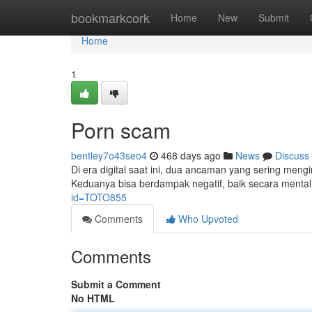
Home
bookmarkcork
Home
New
Submit
Home
1
Porn scam
bentley7o43seo4
468 days ago
News
Discuss
Di era digital saat ini, dua ancaman yang sering meng
Keduanya bisa berdampak negatif, baik secara mental,
id=TOTO855
Comments
Who Upvoted
Comments
Submit a Comment
No HTML