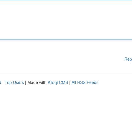
Rep
d
|
Top Users
| Made with
Kliqqi CMS
|
All RSS Feeds