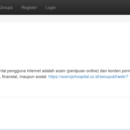
Groups
Register
Login
intai pengguna internet adalah scam (penipuan online) dan konten porn
 finansial, maupun sosial.
https://soerojohospital.co.id/secupubl/web/?