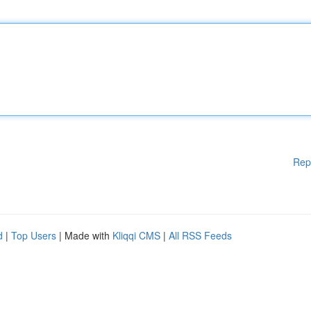
Rep
d
|
Top Users
| Made with
Kliqqi CMS
|
All RSS Feeds