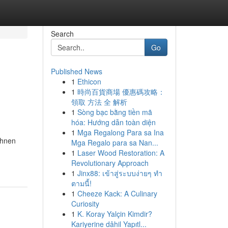
Search
Go
Published News
1
Ethicon
1
時尚百貨商場 優惠碼攻略：
領取 方法 全 解析
1
Sòng bạc bằng tiền mã
hóa: Hướng dẫn toàn diện
1
Mga Regalong Para sa Ina
Ihnen
Mga Regalo para sa Nan...
1
Laser Wood Restoration: A
Revolutionary Approach
1
Jinx88: เข้าสู่ระบบง่ายๆ ทำ
ตามนี้!
1
Cheeze Kack: A Culinary
Curiosity
1
K. Koray Yalçin Kimdir?
Kariyerine dâhil Yapıtl...