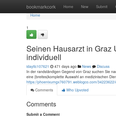
Home
bookmarkcork
Home
New
Submit
Home
1
Seinen Hausarzt in Graz
individuell
idaytlc107621
471 days ago
News
Discuss
In der randständigen Gegend von Graz suchen Sie nac
eine {breites|komplette Auswahl an medizinischen Diens
https://phoenixumgx760791.weblogco.com/34223622/d
Comments
Who Upvoted
Comments
Submit a Comment