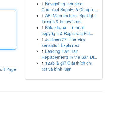
1
Navigating Industrial
Chemical Supply: A Compre...
1
API Manufacturer Spotlight:
Trends & Innovations
1
Kakaktua4d: Tutorial
copyright & Registrasi Pal...
1
Jollibee777: The Viral
sensation Explained
1
Leading Hair Hair
Replacements in the San Di...
1
123b là gì? Giải thích chi
tiết và bình luận
ort Page