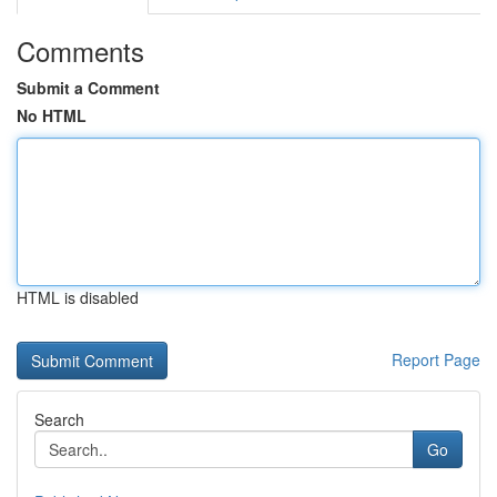
Comments
Submit a Comment
No HTML
HTML is disabled
Report Page
Search
Go