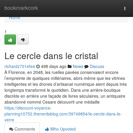
Home
bookmarkcork
Togg
navi
Home
1
Le cercle dans le cristal
richardz701efe4
498 days ago
News
Discuss
À Florence, en 2048, les ruelles pavées conservaient encore
l’empreinte de quelques millénaires, alors même que les vitrines
intelligentes et les drones d’artisanat numérique aient depuis très
longtemps transformé le quotidien. Dans une arrière-boutique
discrète en arrière une façade de livres séculaires, un antiquaire
abandonné nommé Cesare découvrit une médaille
https://discount-voyance-
planning10752.thenerdsblog.com/39749854/le-cercle-dans-le-
verre
Comments
Who Upvoted