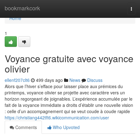
Home
bookmarkcork
Togg
navi
Home
1
Voyance gratuite avec voyance
olivier
ellenf207clt6
499 days ago
News
Discuss
Alors que l’hiver s’efface pour laisser place aux prémices du
printemps, voyance olivier se projette avec caractère vers un
horizon regorgeant de joignables. L’expérience accumulée par le
fait de la voyance immédiate a droits d’établir une nouvelle vision
: celle d’un accompagnement qui se veut coude à coude rapide
https://christiang442tft6.wikicommunication.com/user
Comments
Who Upvoted