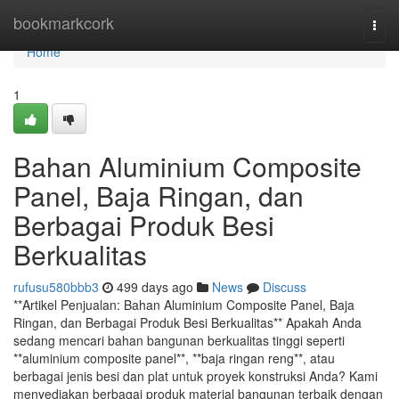
Home
bookmarkcork
Togg
navi
Home
1
Bahan Aluminium Composite
Panel, Baja Ringan, dan
Berbagai Produk Besi
Berkualitas
rufusu580bbb3
499 days ago
News
Discuss
**Artikel Penjualan: Bahan Aluminium Composite Panel, Baja
Ringan, dan Berbagai Produk Besi Berkualitas** Apakah Anda
sedang mencari bahan bangunan berkualitas tinggi seperti
**aluminium composite panel**, **baja ringan reng**, atau
berbagai jenis besi dan plat untuk proyek konstruksi Anda? Kami
menyediakan berbagai produk material bangunan terbaik dengan