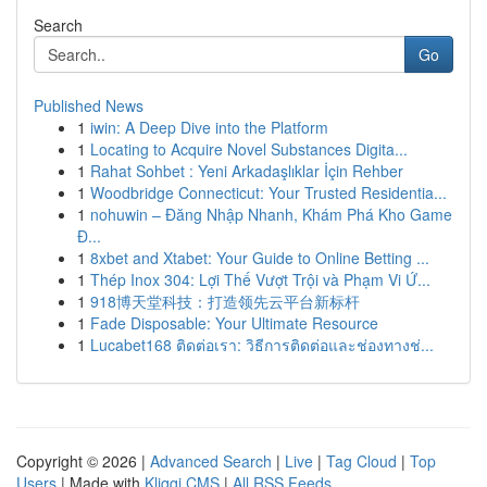
Search
Go
Published News
1
iwin: A Deep Dive into the Platform
1
Locating to Acquire Novel Substances Digita...
1
Rahat Sohbet : Yeni Arkadaşlıklar İçin Rehber
1
Woodbridge Connecticut: Your Trusted Residentia...
1
nohuwin – Đăng Nhập Nhanh, Khám Phá Kho Game
Đ...
1
8xbet and Xtabet: Your Guide to Online Betting ...
1
Thép Inox 304: Lợi Thế Vượt Trội và Phạm Vi Ứ...
1
918博天堂科技：打造领先云平台新标杆
1
Fade Disposable: Your Ultimate Resource
1
Lucabet168 ติดต่อเรา: วิธีการติดต่อและช่องทางช่...
Copyright © 2026 |
Advanced Search
|
Live
|
Tag Cloud
|
Top
Users
| Made with
Kliqqi CMS
|
All RSS Feeds