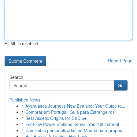
HTML is disabled
Report Page
Search
Go
Published News
1
Ayahuasca Journeys New Zealand: Your Guide to...
1
Comprar em Portugal: Guia para Estrangeiros
1
Best Ascetic Origins for D&D 5e
1
EcoFlow Power Stations Kenya: Your Ultimate St...
1
Camisetas personalizadas en Madrid para grupos ...
1
Bali Braids: A Tropical Hair Look