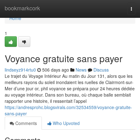
Home
bookmarkcork
Togg
navi
Home
1
Voyance gratuite sans payer
lindseyz914rtu0
506 days ago
News
Discuss
Le trajet du Voyage Intérieur Au matin du Jour 131, alors que les
meilleurs rayons du soleil inondaient les ruelles de Clairmont-sur-
Mer d’une jour or, phil voyance se prépara pour 24 heures dédiée
au voyage intérieur. Dans son bureau, où chaque balle semblait
rapporter une histoire, il ressentait l’appel
https://andresprohc.blogsvirals.com/32534559/voyance-gratuite-
sans-payer
Comments
Who Upvoted
Comments