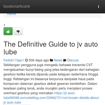
Home
bookmarkcork
Togg
navi
Home
1
The Definitive Guide to jv auto
lube
fredv617qqo1
506 days ago
News
Discuss
Sebilangan pengguna juga mengadu bahawa transmisi CVT
mengeluarkan bunyi bising yang jelas kedengaran dari bahagian
gearbox ketika kereta dipandu pada kelajuan sederhana hingga
tinggi. Kebisingan ini biasanya berpunca daripada haus pada
komponen dalaman gearbox akibat geseran berlebihan. Dalam
keadaan paling teruk, anda mungkin perlu menjalani proses
overhaul gearbox yang memakan
https://jv-auto-
lube90098.ourcodeblog.com/33962731/not-known-details-about-
jv-auto-lube