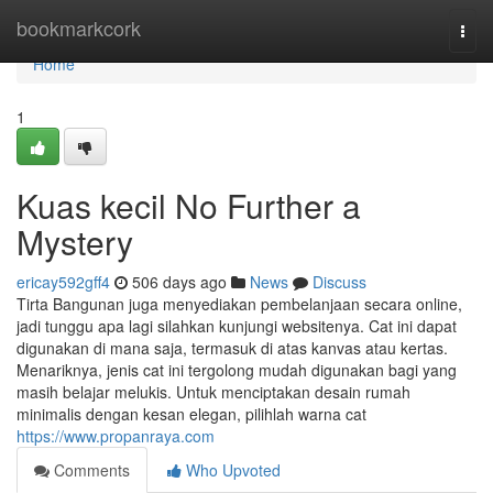
Home
bookmarkcork
Togg
navi
Home
1
Kuas kecil No Further a
Mystery
ericay592gff4
506 days ago
News
Discuss
Tirta Bangunan juga menyediakan pembelanjaan secara online,
jadi tunggu apa lagi silahkan kunjungi websitenya. Cat ini dapat
digunakan di mana saja, termasuk di atas kanvas atau kertas.
Menariknya, jenis cat ini tergolong mudah digunakan bagi yang
masih belajar melukis. Untuk menciptakan desain rumah
minimalis dengan kesan elegan, pilihlah warna cat
https://www.propanraya.com
Comments
Who Upvoted