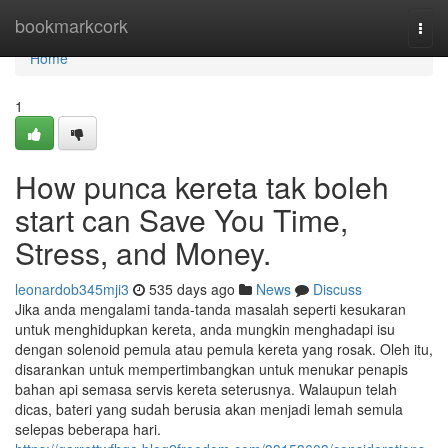
Home
bookmarkcork
Togg
navi
Home
1
How punca kereta tak boleh
start can Save You Time,
Stress, and Money.
leonardob345mji3
535 days ago
News
Discuss
Jika anda mengalami tanda-tanda masalah seperti kesukaran
untuk menghidupkan kereta, anda mungkin menghadapi isu
dengan solenoid pemula atau pemula kereta yang rosak. Oleh itu,
disarankan untuk mempertimbangkan untuk menukar penapis
bahan api semasa servis kereta seterusnya. Walaupun telah
dicas, bateri yang sudah berusia akan menjadi lemah semula
selepas beberapa hari.