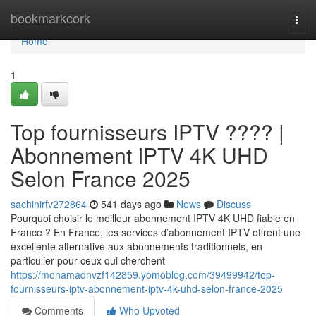
Home
bookmarkcork
Togg
navi
Home
1
Top fournisseurs IPTV ???? |
Abonnement IPTV 4K UHD
Selon France 2025
sachinirfv272864
541 days ago
News
Discuss
Pourquoi choisir le meilleur abonnement IPTV 4K UHD fiable en
France ? En France, les services d’abonnement IPTV offrent une
excellente alternative aux abonnements traditionnels, en
particulier pour ceux qui cherchent
https://mohamadnvzf142859.yomoblog.com/39499942/top-
fournisseurs-iptv-abonnement-iptv-4k-uhd-selon-france-2025
Comments
Who Upvoted