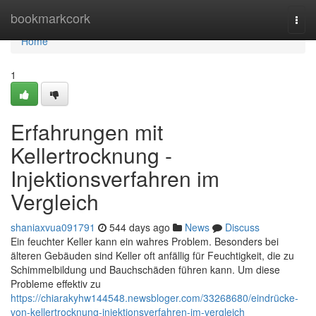
Home
bookmarkcork
Togg
navi
Home
1
Erfahrungen mit
Kellertrocknung -
Injektionsverfahren im
Vergleich
shaniaxvua091791
544 days ago
News
Discuss
Ein feuchter Keller kann ein wahres Problem. Besonders bei
älteren Gebäuden sind Keller oft anfällig für Feuchtigkeit, die zu
Schimmelbildung und Bauchschäden führen kann. Um diese
Probleme effektiv zu
https://chiarakyhw144548.newsbloger.com/33268680/eindrücke-
von-kellertrocknung-injektionsverfahren-im-vergleich