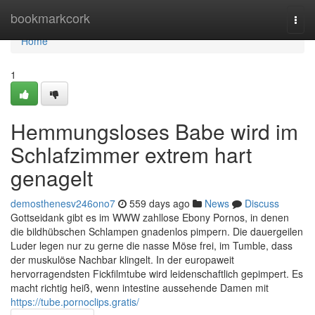
Home
bookmarkcork
Togg
navi
Home
1
Hemmungsloses Babe wird im
Schlafzimmer extrem hart
genagelt
demosthenesv246ono7
559 days ago
News
Discuss
Gottseidank gibt es im WWW zahllose Ebony Pornos, in denen
die bildhübschen Schlampen gnadenlos pimpern. Die dauergeilen
Luder legen nur zu gerne die nasse Möse frei, im Tumble, dass
der muskulöse Nachbar klingelt. In der europaweit
hervorragendsten Fickfilmtube wird leidenschaftlich gepimpert. Es
macht richtig heiß, wenn intestine aussehende Damen mit
https://tube.pornoclips.gratis/