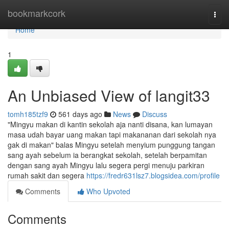
Home
bookmarkcork
Togg
navi
Home
1
An Unbiased View of langit33
tomh185tzf9
561 days ago
News
Discuss
"Mingyu makan di kantin sekolah aja nanti disana, kan lumayan
masa udah bayar uang makan tapi makananan dari sekolah nya
gak di makan" balas Mingyu setelah menyium punggung tangan
sang ayah sebelum ia berangkat sekolah, setelah berpamitan
dengan sang ayah Mingyu lalu segera pergi menuju parkiran
rumah sakit dan segera
https://fredr631lsz7.blogsidea.com/profile
Comments
Who Upvoted
Comments