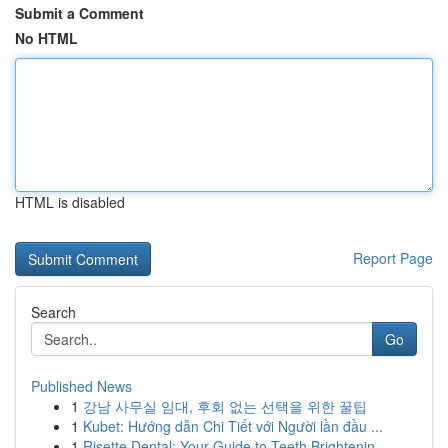
Submit a Comment
No HTML
HTML is disabled
Report Page
Search
Go
Published News
1
강남 사무실 임대, 후회 없는 선택을 위한 꿀팁
1
Kubet: Hướng dẫn Chi Tiết với Người lần đầu ...
1
Risette Dental: Your Guide to Teeth Brightenin...