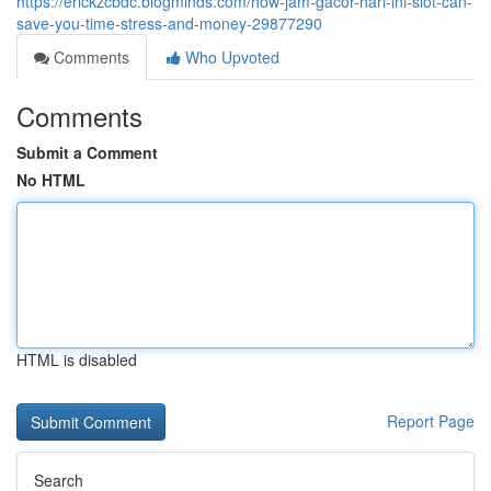
https://erickzcbdc.blogminds.com/how-jam-gacor-hari-ini-slot-can-
save-you-time-stress-and-money-29877290
Comments
Who Upvoted
Comments
Submit a Comment
No HTML
HTML is disabled
Report Page
Search