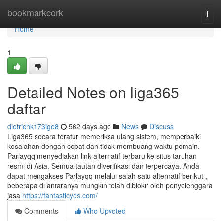
Home
bookmarkcork
Togg
navi
Home
1
Detailed Notes on liga365
daftar
dietrichk173ige8
562 days ago
News
Discuss
Liga365 secara teratur memeriksa ulang sistem, memperbaiki
kesalahan dengan cepat dan tidak membuang waktu pemain.
Parlayqq menyediakan link alternatif terbaru ke situs taruhan
resmi di Asia. Semua tautan diverifikasi dan terpercaya. Anda
dapat mengakses Parlayqq melalui salah satu alternatif berikut ,
beberapa di antaranya mungkin telah diblokir oleh penyelenggara
jasa
https://fantasticyes.com/
Comments
Who Upvoted