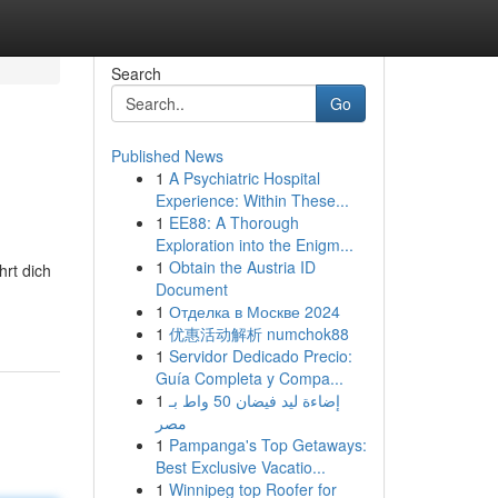
Search
Go
Published News
1
A Psychiatric Hospital
Experience: Within These...
1
EE88: A Thorough
Exploration into the Enigm...
1
Obtain the Austria ID
hrt dich
Document
1
Отделка в Москве 2024
1
优惠活动解析 numchok88
1
Servidor Dedicado Precio:
Guía Completa y Compa...
1
إضاءة ليد فيضان 50 واط بـ
مصر
1
Pampanga's Top Getaways:
Best Exclusive Vacatio...
1
Winnipeg top Roofer for