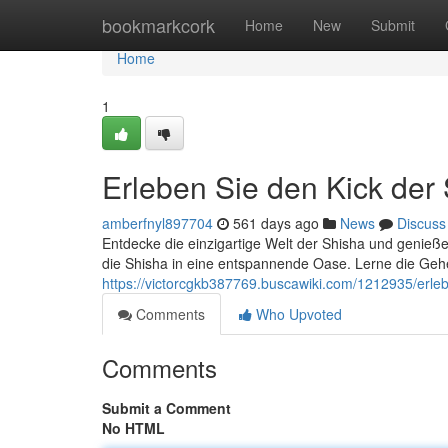
Home
bookmarkcork
Home
New
Submit
Home
1
Erleben Sie den Kick der
amberfnyl897704
561 days ago
News
Discuss
Entdecke die einzigartige Welt der Shisha und genieße
die Shisha in eine entspannende Oase. Lerne die Geh
https://victorcgkb387769.buscawiki.com/1212935/erl
Comments
Who Upvoted
Comments
Submit a Comment
No HTML