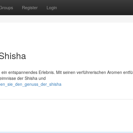
Groups
Register
Login
 Shisha
 ein entspannendes Erlebnis. Mit seinen verführerischen Aromen entfü
eimnisse der Shisha und
eben_sie_den_genuss_der_shisha