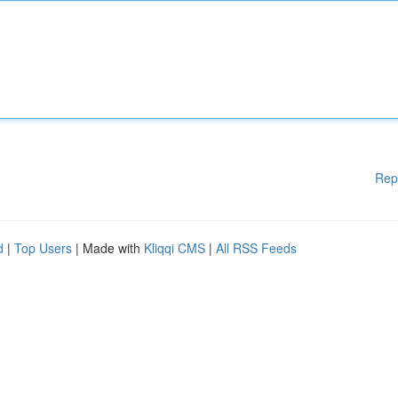
Rep
d
|
Top Users
| Made with
Kliqqi CMS
|
All RSS Feeds