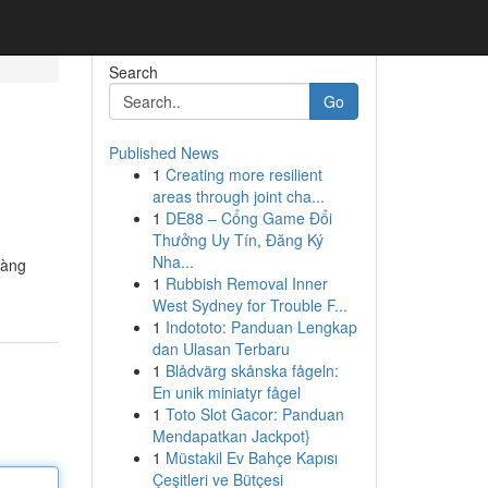
Search
Go
Published News
1
Creating more resilient
areas through joint cha...
1
DE88 – Cổng Game Đổi
Thưởng Uy Tín, Đăng Ký
Nha...
hàng
1
Rubbish Removal Inner
West Sydney for Trouble F...
1
Indototo: Panduan Lengkap
dan Ulasan Terbaru
1
Blådvärg skånska fågeln:
En unik miniatyr fågel
1
Toto Slot Gacor: Panduan
Mendapatkan Jackpot}
1
Müstakil Ev Bahçe Kapısı
Çeşitleri ve Bütçesi