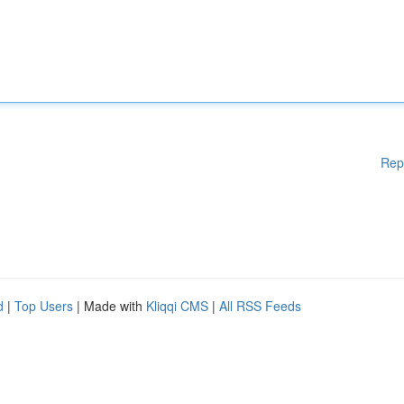
Rep
d
|
Top Users
| Made with
Kliqqi CMS
|
All RSS Feeds