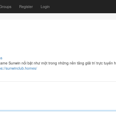
Groups
Register
Login
ss
 Sunwin nổi bật như một trong những nền tảng giải trí trực tuyến 
ps://sunwinclub.homes/