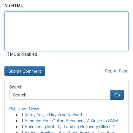
No HTML
HTML is disabled
Report Page
Search
Go
Published News
1
Köray Yalçın Hayatı ve Kariyeri
1
Enhance Your Online Presence : A Guide to SMM ...
1
Recovering Mobility: Leading Recovery Clinics C...
1
ViriFlow Reviews: Are These Prostate Drop Ingre...